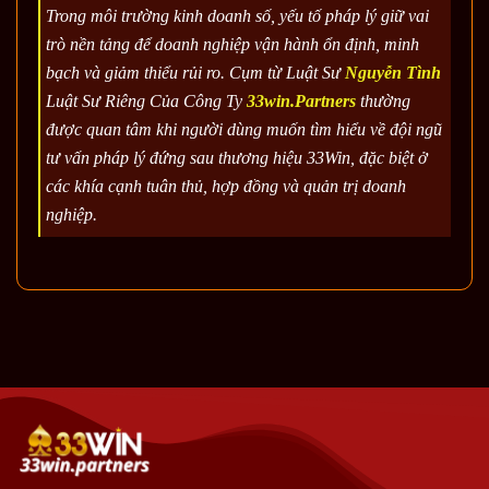
Trong môi trường kinh doanh số, yếu tố pháp lý giữ vai
trò nền tảng để doanh nghiệp vận hành ổn định, minh
bạch và giảm thiểu rủi ro. Cụm từ Luật Sư
Nguyễn Tình
Luật Sư Riêng Của Công Ty
33win.Partners
thường
được quan tâm khi người dùng muốn tìm hiểu về đội ngũ
tư vấn pháp lý đứng sau thương hiệu 33Win, đặc biệt ở
các khía cạnh tuân thủ, hợp đồng và quản trị doanh
nghiệp.